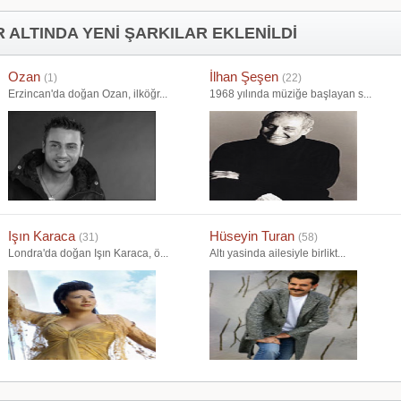
 ALTINDA YENİ ŞARKILAR EKLENİLDİ
Ozan
İlhan Şeşen
(1)
(22)
Erzincan'da doğan Ozan, ilköğr...
1968 yılında müziğe başlayan s...
Işın Karaca
Hüseyin Turan
(31)
(58)
Londra'da doğan Işın Karaca, ö...
Altı yasinda ailesiyle birlikt...