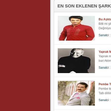
EN SON EKLENEN ŞARK
Bu Aşkt
Bitti mi 
Değmiyor 
Sanatci :
Yaprak M
Yaprak mi
bari Aklım
Sanatci :
Pembe T
Pembe te
Tatlı dill
Sanatci :