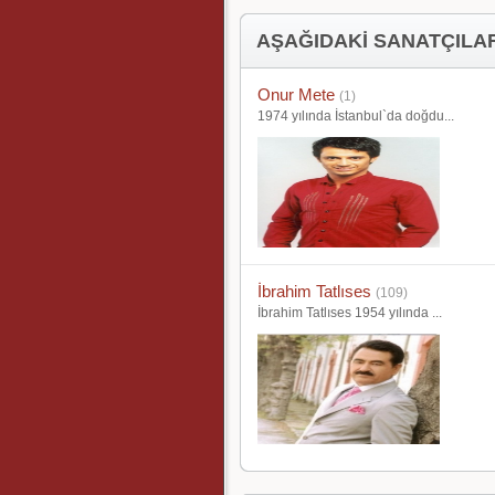
AŞAĞIDAKİ SANATÇILAR
Onur Mete
(1)
1974 yılında İstanbul`da doğdu...
İbrahim Tatlıses
(109)
İbrahim Tatlıses 1954 yılında ...