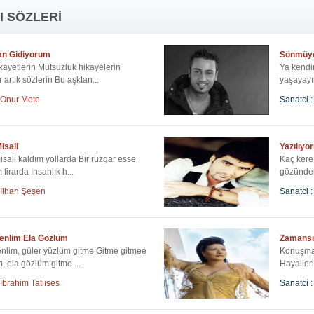
I SÖZLERİ
an Gidiyorum
Sönmüyo
şikayetlerin Mutsuzluk hikayelerin
Ya kendi
artık sözlerin Bu aşktan...
yaşayayım
Onur Mete
Sanatci :
isali
Yazılıyo
sali kaldım yollarda Bir rüzgar esse
Kaç ker
 firarda Insanlık h...
gözünden
İlhan Şeşen
Sanatci :
enlim Ela Gözlüm
Zamansı
nlim, güler yüzlüm gitme Gitme gitmee
Konuşmay
im, ela gözlüm gitme ...
Hayalleri
İbrahim Tatlıses
Sanatci :