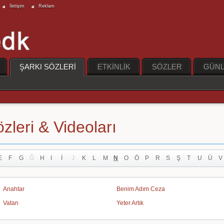
İletişim
Reklam
ŞARKI SÖZLERİ
ETKİNLİK
SÖZLER
GÜNL
özleri & Videoları
E
F
G
Ğ
H
I
İ
J
K
L
M
N
O
Ö
P
R
S
Ş
T
U
Ü
V
Anahtar
Benim Adım Ceza
Vatan
Yeter Artık