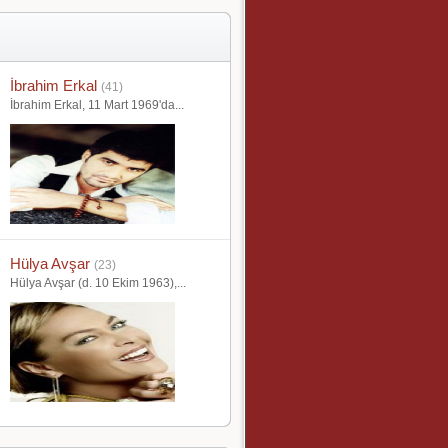
İbrahim Erkal
(41)
İbrahim Erkal, 11 Mart 1969'da...
Hülya Avşar
(23)
Hülya Avşar (d. 10 Ekim 1963),...