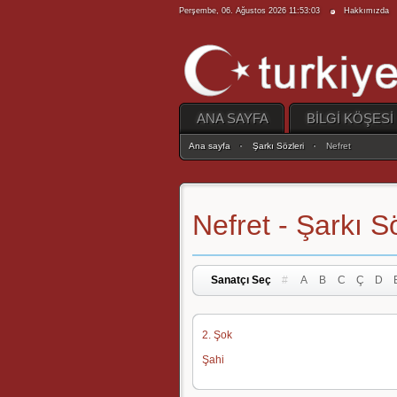
Perşembe, 06. Ağustos 2026 11:53:03
Hakkımızda
ANA SAYFA
BİLGİ KÖŞESİ
Ana sayfa
Şarkı Sözleri
Nefret
Nefret - Şarkı S
Sanatçı Seç
#
A
B
C
Ç
D
2. Şok
Şahi