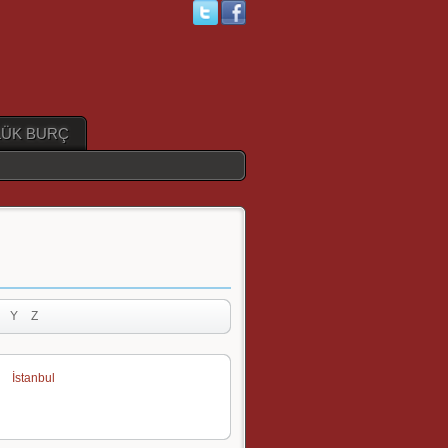
ÜK BURÇ
Y
Z
İstanbul