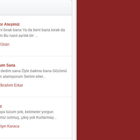
r Ateşimiz
ni bırak bana Ya da beni bana bırak da
 Bu nasıl ayrılık bir ...
Ozan
rum Sana
e dedim sana Öyle bakma bana Gözümü
 alamıyorum Serimi eller...
İbrahim Erkal
z
a lüzum yok, kelimeler yorgun
miz solmuş, çıkış yok Kurtarmay...
Işın Karaca