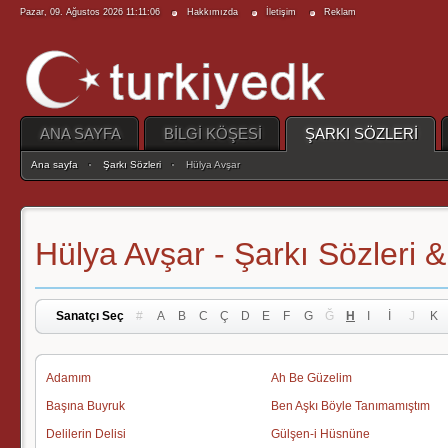
Pazar, 09. Ağustos 2026 11:11:06
Hakkımızda
İletişim
Reklam
ANA SAYFA
BİLGİ KÖŞESİ
ŞARKI SÖZLERİ
Ana sayfa
Şarkı Sözleri
Hülya Avşar
Hülya Avşar - Şarkı Sözleri &
Sanatçı Seç
#
A
B
C
Ç
D
E
F
G
Ğ
H
I
İ
J
K
Adamım
Ah Be Güzelim
Başına Buyruk
Ben Aşkı Böyle Tanımamıştım
Delilerin Delisi
Gülşen-i Hüsnüne