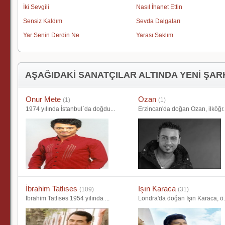
İki Sevgili
Nasıl İhanet Ettin
Sensiz Kaldım
Sevda Dalgaları
Yar Senin Derdin Ne
Yarası Saklım
AŞAĞIDAKİ SANATÇILAR ALTINDA YENİ ŞAR
Onur Mete
Ozan
(1)
(1)
1974 yılında İstanbul`da doğdu...
Erzincan'da doğan Ozan, ilköğr.
İbrahim Tatlıses
Işın Karaca
(109)
(31)
İbrahim Tatlıses 1954 yılında ...
Londra'da doğan Işın Karaca, ö.