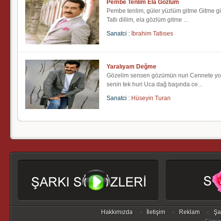
Pembe Tenlim Ela Gözlüm
Pembe tenlim, güler yüzlüm gitme Gitme g
Tatlı dillim, ela gözlüm gitme ...
Sanatci :
İbrahim Tatlıses
Yaralıyam Değme
Gözelim sensen gözümün nuri Cennete yo
senin tek huri Uca dağ başında ce...
Sanatci :
Hüseyin Turan
Hakkımızda
İletişim
Reklam
Şa