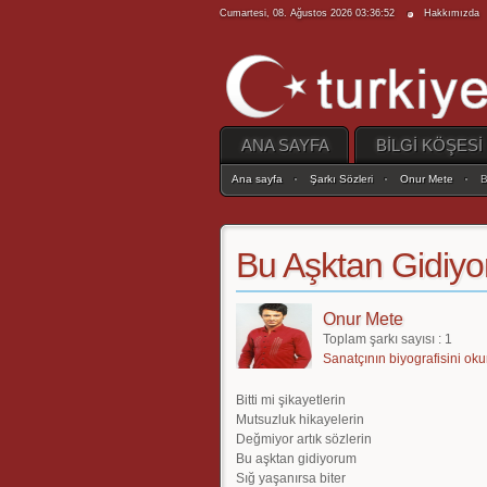
Cumartesi, 08. Ağustos 2026 03:36:52
Hakkımızda
ANA SAYFA
BİLGİ KÖŞESİ
Ana sayfa
Şarkı Sözleri
Onur Mete
B
Bu Aşktan Gidiy
Onur Mete
Toplam şarkı sayısı : 1
Sanatçının biyografisini oku
Bitti mi şikayetlerin
Mutsuzluk hikayelerin
Değmiyor artık sözlerin
Bu aşktan gidiyorum
Sığ yaşanırsa biter