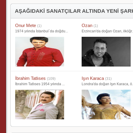
AŞAĞIDAKİ SANATÇILAR ALTINDA YENİ ŞAR
Onur Mete
Ozan
(1)
(1)
1974 yılında İstanbul`da doğdu...
Erzincan'da doğan Ozan, ilköğr.
İbrahim Tatlıses
Işın Karaca
(109)
(31)
İbrahim Tatlıses 1954 yılında ...
Londra'da doğan Işın Karaca, ö.