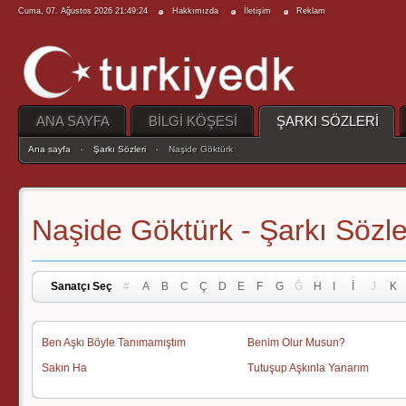
Cuma, 07. Ağustos 2026 21:49:24
Hakkımızda
İletişim
Reklam
ANA SAYFA
BİLGİ KÖŞESİ
ŞARKI SÖZLERİ
Ana sayfa
Şarkı Sözleri
Naşide Göktürk
Naşide Göktürk - Şarkı Sözler
Sanatçı Seç
#
A
B
C
Ç
D
E
F
G
Ğ
H
I
İ
J
K
Ben Aşkı Böyle Tanımamıştım
Benim Olur Musun?
Sakın Ha
Tutuşup Aşkınla Yanarım