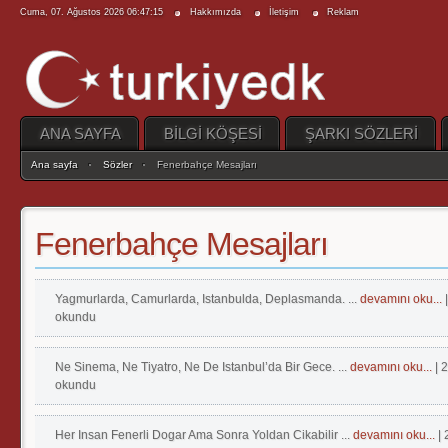
Cuma, 07. Ağustos 2026 06:47:15
Hakkımızda
İletişim
Reklam
ANA SAYFA
BİLGİ KÖŞESİ
ŞARKI SÖZLERİ
Ana sayfa
Sözler
Fenerbahçe Mesajları
Fenerbahçe Mesajları
Yagmurlarda, Camurlarda, Istanbulda, Deplasmanda. ...
devamını oku...
okundu
Ne Sinema, Ne Tiyatro, Ne De Istanbul’da Bir Gece. ...
devamını oku...
| 
okundu
Her Insan Fenerli Dogar Ama Sonra Yoldan Cikabilir ...
devamını oku...
|