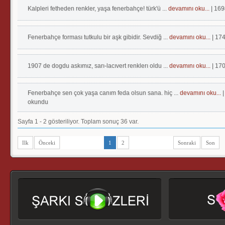
Kalpleri fetheden renkler, yaşa fenerbahçe! türk'ü ...
devamını oku...
| 16
Fenerbahçe forması tutkulu bir aşk gibidir. Sevdiğ ...
devamını oku...
| 17
1907 de dogdu askımız, sarı-lacıvert renklerı oldu ...
devamını oku...
| 17
Fenerbahçe sen çok yaşa canım feda olsun sana. hiç ...
devamını oku...
okundu
Sayfa 1 - 2 gösteriliyor. Toplam sonuç 36 var.
Ilk
Önceki
1
2
Sonraki
Son