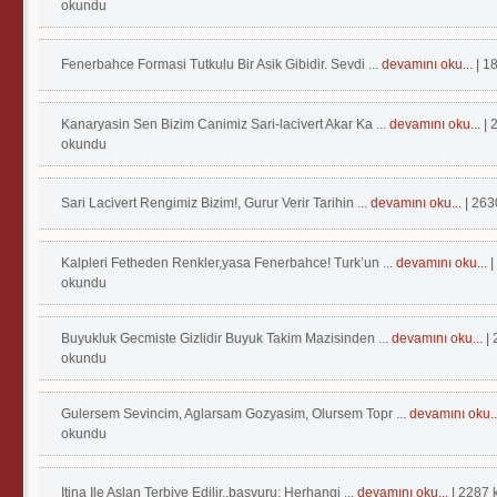
okundu
Fenerbahce Formasi Tutkulu Bir Asik Gibidir. Sevdi ...
devamını oku...
| 1
Kanaryasin Sen Bizim Canimiz Sari-lacivert Akar Ka ...
devamını oku...
| 
okundu
Sari Lacivert Rengimiz Bizim!, Gurur Verir Tarihin ...
devamını oku...
| 26
Kalpleri Fetheden Renkler,yasa Fenerbahce! Turk’un ...
devamını oku...
|
okundu
Buyukluk Gecmiste Gizlidir Buyuk Takim Mazisinden ...
devamını oku...
|
okundu
Gulersem Sevincim, Aglarsam Gozyasim, Olursem Topr ...
devamını oku.
okundu
Itina Ile Aslan Terbiye Edilir..basvuru: Herhangi ...
devamını oku...
| 2287