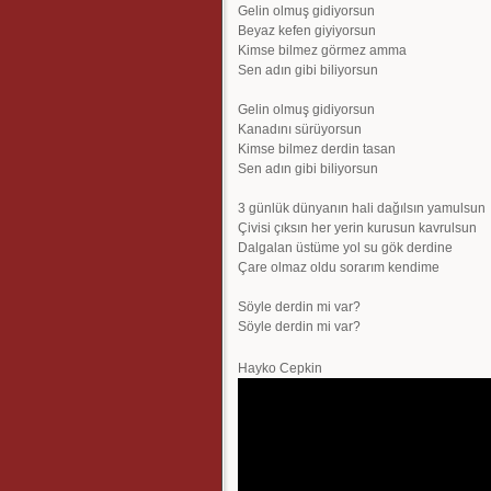
Gelin olmuş gidiyorsun
Beyaz kefen giyiyorsun
Kimse bilmez görmez amma
Sen adın gibi biliyorsun
Gelin olmuş gidiyorsun
Kanadını sürüyorsun
Kimse bilmez derdin tasan
Sen adın gibi biliyorsun
3 günlük dünyanın hali dağılsın yamulsun
Çivisi çıksın her yerin kurusun kavrulsun
Dalgalan üstüme yol su gök derdine
Çare olmaz oldu sorarım kendime
Söyle derdin mi var?
Söyle derdin mi var?
Hayko Cepkin