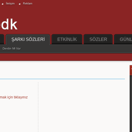
İletişim
Reklam
ŞARKI SÖZLERİ
ETKİNLİK
SÖZLER
GÜNL
Derdin Mi Var
mak için tıklayınız