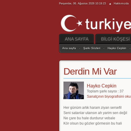
Perşembe, 06. Ağustos 2026 10:19:15
Hakkımızda
ANA SAYFA
BİLGİ KÖŞESİ
Ana sayfa
Şarkı Sözleri
Hayko Cepkin
Derdin Mi Var
Hayko Cepkin
Toplam şarkı sayısı : 37
Sanatçının biyografisini oku
Her günüm artık haram ziyan sersefil
Seni satanlar utansın ah yarim sen değil
Ne çare bu hale durdurur vebale
Kör olsun bu gözler görmesin bu hali