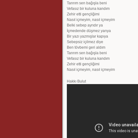
Tanrım sen bağışla beni
Vefasız bir kuluna kandım
Zehir etti gençliğimi
Nasıl içmeyim, nasıl içmeyim
Belki sebep ayrıdır ya
İçmedende düşmez yarıya
Bir yazı yazmışlar kapıya
Sebepsiz içilmez diye
Ben tövbemi geri aldım
Tanrım sen bağışla beni
Vefasız bir kuluna kandım
Zehir etti gençliğimi
Nasıl içmeyim, nasıl içmeyim
Hakkı Bulut