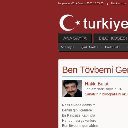
Perşembe, 06. Ağustos 2026 15:55:05
Hakkımızda
ANA SAYFA
BİLGİ KÖŞESİ
Ana sayfa
Şarkı Sözleri
Hakkı Bulut
Ben Tövbemi Ger
Hakkı Bulut
Toplam şarkı sayısı : 107
Sanatçının biyografisini oku
Nasıl elveda demişim
Benim gibi içenlere
Bir Kalpsize Kapılıpta
Her gün acı çekenlere
Ben tövbemi geri aldım