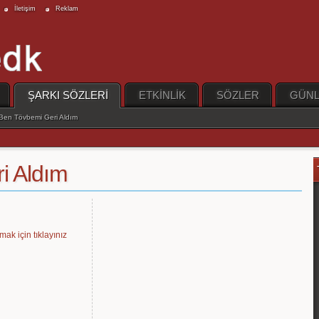
İletişim
Reklam
ŞARKI SÖZLERİ
ETKİNLİK
SÖZLER
GÜNL
Ben Tövbemi Geri Aldım
i Aldım
mak için tıklayınız