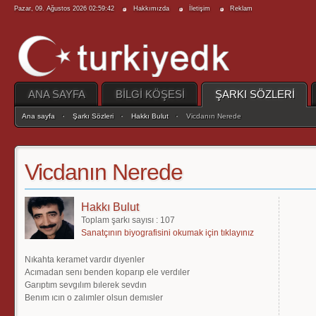
Pazar, 09. Ağustos 2026 02:59:42
Hakkımızda
İletişim
Reklam
ANA SAYFA
BİLGİ KÖŞESİ
ŞARKI SÖZLERİ
Ana sayfa
Şarkı Sözleri
Hakkı Bulut
Vicdanın Nerede
Vicdanın Nerede
Hakkı Bulut
Toplam şarkı sayısı : 107
Sanatçının biyografisini okumak için tıklayınız
Nıkahta keramet vardır dıyenler
Acımadan senı benden koparıp ele verdıler
Garıptım sevgılım bılerek sevdın
Benım ıcın o zalımler olsun demısler