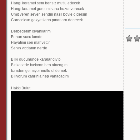
Hangı keramet senı bensız mutlu edecek
Hangı keramet gorelım sana huzur verecek
Umıt veren seven sendın nasıl boyle gıdersın
Goreceksın gozyasların pınarlara donecek
Derbederım ısyankarım
Bunun sucu kımde
Hayatımı sen mahvettın
Senın vıcdanın nerde
Bılkı dugununde karalar gıyıp
Bır kosede hıckıran ben olacagım
Icımden gelmıyor mutlu ol demek
Bılıyorum kahrınla hep yanacagım
Hakkı Bulut