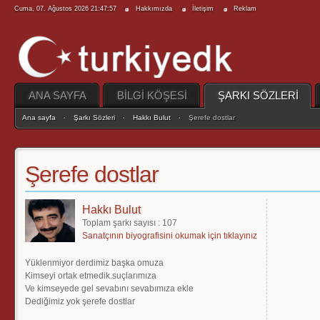
Cuma, 07. Ağustos 2026 21:47:57
Hakkımızda
İletişim
Reklam
ANA SAYFA
BİLGİ KÖŞESİ
ŞARKI SÖZLERİ
Ana sayfa
Şarkı Sözleri
Hakkı Bulut
Şerefe dostlar
Şerefe dostlar
Hakkı Bulut
Toplam şarkı sayısı : 107
Sanatçının biyografisini okumak için tıklayınız
Yüklenmiyor derdimiz başka omuza
Kimseyi ortak etmedik.suçlarımıza
Ve kimseyede gel sevabını sevabımıza ekle
Dediğimiz yok şerefe dostlar