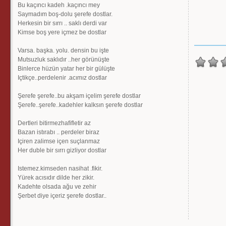
Bu kaçıncı kadeh .kaçıncı mey
Saymadım boş-dolu şerefe dostlar.
Herkesin bir sırrı .. saklı derdi var
Kimse boş yere içmez be dostlar
Varsa. başka. yolu. densin bu işte
Mutsuzluk saklıdır ..her görünüşte
Binlerce hüzün yatar her bir gülüşte
Içtikçe..perdelenir .acımız dostlar
Şerefe şerefe..bu akşam içelim şerefe dostlar
Şerefe..şerefe..kadehler kalksın şerefe dostlar
Dertleri bitirmezhafifletir az
Bazan istırabı .. perdeler biraz
Içiren zalimse içen suçlanmaz
Her duble bir sırrı gizliyor dostlar
Istemez.kimseden nasihat .fikir.
Yürek acısıdır dilde her zikir.
Kadehte olsada ağu ve zehir
Şerbet diye içeriz şerefe dostlar..