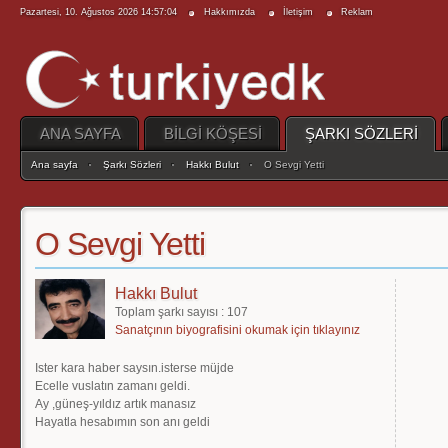
Pazartesi, 10. Ağustos 2026 14:57:04
Hakkımızda
İletişim
Reklam
ANA SAYFA
BİLGİ KÖŞESİ
ŞARKI SÖZLERİ
Ana sayfa
Şarkı Sözleri
Hakkı Bulut
O Sevgi Yetti
O Sevgi Yetti
Hakkı Bulut
Toplam şarkı sayısı : 107
Sanatçının biyografisini okumak için tıklayınız
Ister kara haber saysın.isterse müjde
Ecelle vuslatın zamanı geldi.
Ay ,güneş-yıldız artık manasız
Hayatla hesabımın son anı geldi