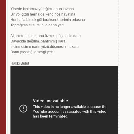
Yinede kırılamaz yüreğim .onun tavrına
Bir yol çizdi herhalde kendince hayatına
Her hafta bir tek gül bıraksın.kabrimin ortasına
Toprağıma el sürsün .o bana yetti
Allahım. ne olur .onu üzme . düşmesin dara
Davacıda değilim..bahtımmış kara
Incinmesin o narin yüzü.düşmesin intizara
Bana yaşattığı o sevgi yettiii
Hakkı Bulut