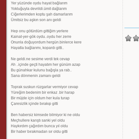
Yer yüzünde oydu hayat bağlarım
Yokluğuyla devrildi.ümit dağlarım
Ciğerlerimden koptu şah damarlarım
Ümitsiz bu aşkın son anı geldi
Hep onu götürdüm gittiğim yerlere
Kainat-yer-gök oydu..oydu her zerre
Onunla doğuyordum hergün.binlerce kere
Hayatla bağlarımı, kopardı gitti..
Ne geldi.ne sesime verdi tek cevap
Ah ..içinde geçti hayatım her günüm azap
Bu günahkar kulunu bağışla ya rab..
Sana dönmenin zamanı geldi
Toprak suskun rüzgarlar vermiyor cevap
Yüreğim bedenim bir enkaz .bir harap
Bir müjde için oldum her kula turap
Çaresizlik içinde bırakıp gitti
Ben habersiz kimsede bilmiyor ki ne oldu
Meçhullere karıştı sanki yel oldu
Haykırdım çağırdım bunca yıl oldu
Bir haber bırakmadan sır oldu gitti