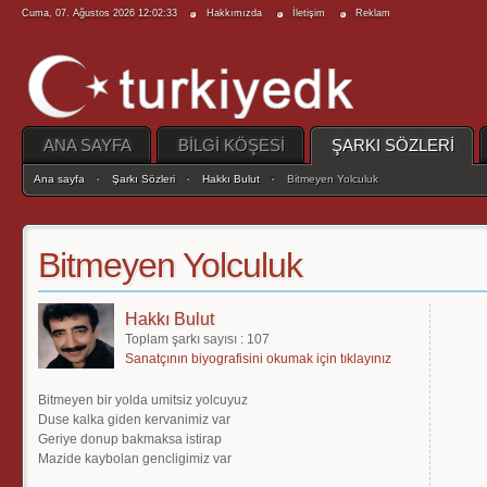
Cuma, 07. Ağustos 2026 12:02:33
Hakkımızda
İletişim
Reklam
ANA SAYFA
BİLGİ KÖŞESİ
ŞARKI SÖZLERİ
Ana sayfa
Şarkı Sözleri
Hakkı Bulut
Bitmeyen Yolculuk
Bitmeyen Yolculuk
Hakkı Bulut
Toplam şarkı sayısı : 107
Sanatçının biyografisini okumak için tıklayınız
Bitmeyen bir yolda umitsiz yolcuyuz
Duse kalka giden kervanimiz var
Geriye donup bakmaksa istirap
Mazide kaybolan gencligimiz var