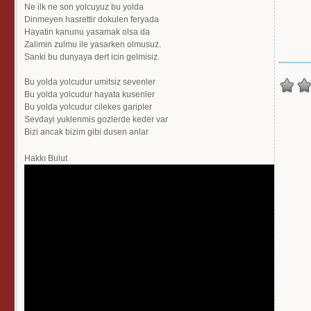
Ne ilk ne son yolcuyuz bu yolda
Dinmeyen hasrettir dokulen feryada
Hayatin kanunu yasamak olsa da
Zalimin zulmu ile yasarken olmusuz.
Sanki bu dunyaya dert icin gelmisiz.
Bu yolda yolcudur umitsiz sevenler
Bu yolda yolcudur hayata kusenler
Bu yolda yolcudur cilekes garipler
Sevdayi yuklenmis gozlerde keder var
Bizi ancak bizim gibi dusen anlar
Hakkı Bulut