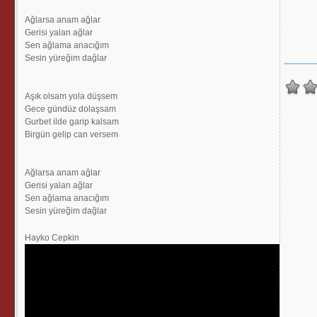
Ağlarsa anam ağlar
Gerisi yalan ağlar
Sen ağlama anacığım
Sesin yüreğim dağlar
Aşık olsam yola düşsem
Gece gündüz dolaşsam
Gurbet ilde garip kalsam
Birgün gelip can versem
Ağlarsa anam ağlar
Gerisi yalan ağlar
Sen ağlama anacığım
Sesin yüreğim dağlar
Hayko Cepkin