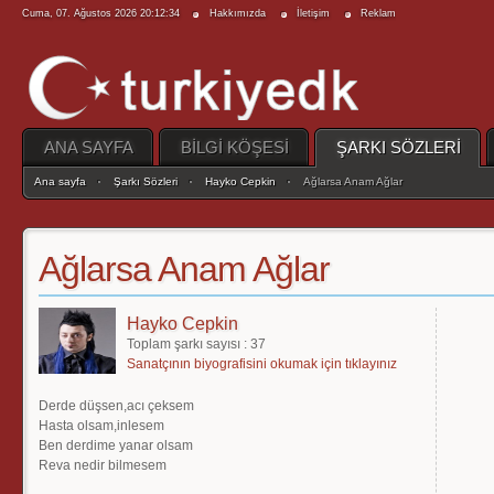
Cuma, 07. Ağustos 2026 20:12:34
Hakkımızda
İletişim
Reklam
ANA SAYFA
BİLGİ KÖŞESİ
ŞARKI SÖZLERİ
Ana sayfa
Şarkı Sözleri
Hayko Cepkin
Ağlarsa Anam Ağlar
Ağlarsa Anam Ağlar
Hayko Cepkin
Toplam şarkı sayısı : 37
Sanatçının biyografisini okumak için tıklayınız
Derde düşsen,acı çeksem
Hasta olsam,inlesem
Ben derdime yanar olsam
Reva nedir bilmesem